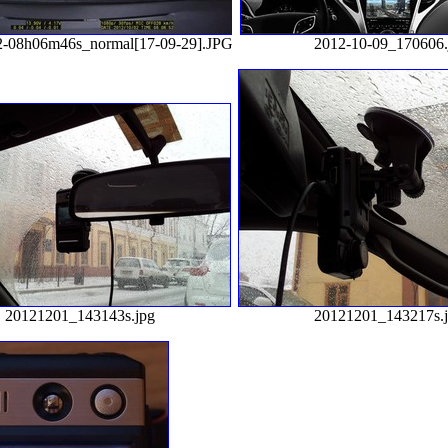
2-08h06m46s_normal[17-09-29].JPG
2012-10-09_170606.
20121201_143143s.jpg
20121201_143217s.