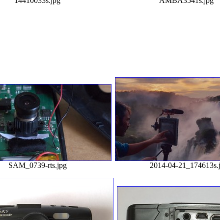
14410033s.jpg
AMBA3541s.jpg
SAM_0739-rts.jpg
2014-04-21_174613s.