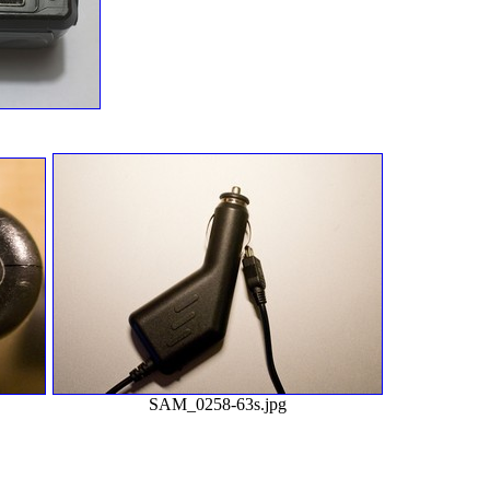
g
SAM_0258-63s.jpg