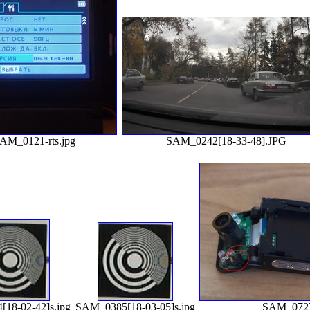
AM_0121-rts.jpg
SAM_0242[18-33-48].JPG
18-02-42]s.jpg
SAM_0385[18-03-05]s.jpg
SAM_0727-