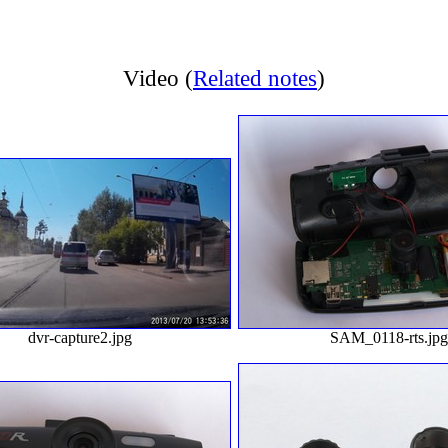
Video
(
Related notes
)
dvr-capture2.jpg
SAM_0118-rts.jpg