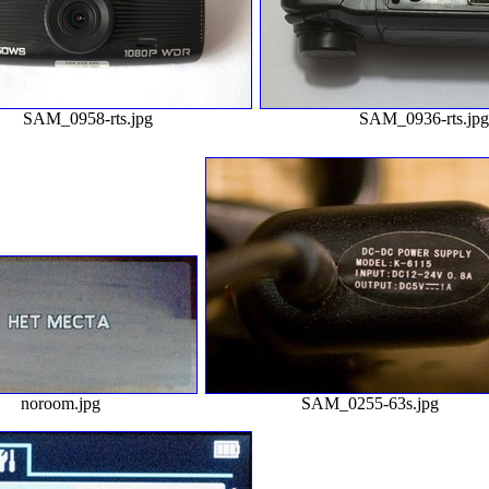
SAM_0958-rts.jpg
SAM_0936-rts.jp
noroom.jpg
SAM_0255-63s.jpg