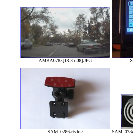
AMBA0783[18-35-08].JPG
S
SAM_0286-rts.jpg
SAM_0384[