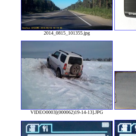
2014_0815_101355.jpg
VIDEO0003[(000062)19-14-13].JPG