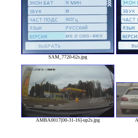
SAM_7720-62s.jpg
AMBA0017[00-31-16]-up2s.jpg
A