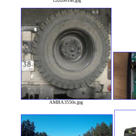
12020014s.jpg
AMBA3550s.jpg