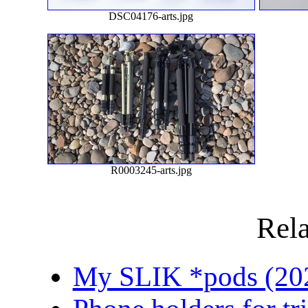
DSC04176-arts.jpg
R0003245-arts.jpg
Rela
My SLIK *pods (20