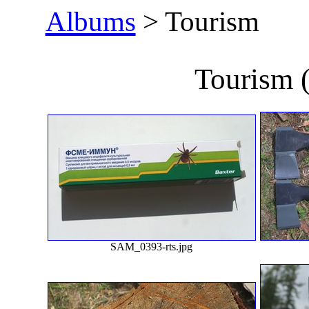
Albums
> Tourism
Tourism
SAM_0393-rts.jpg