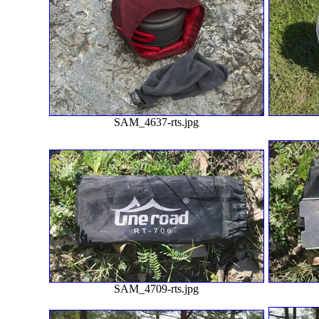
SAM_4637-rts.jpg
SAM_4709-rts.jpg