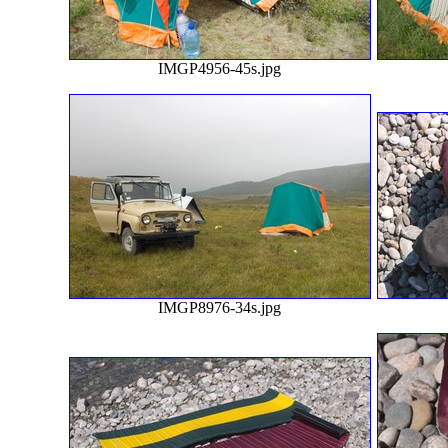
IMGP4956-45s.jpg
IMGP8976-34s.jpg