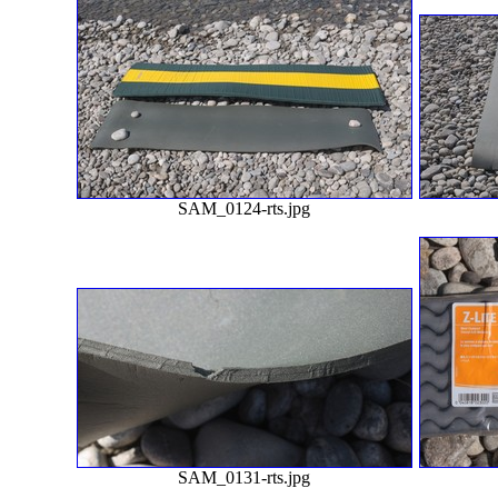
SAM_0124-rts.jpg
SAM_0131-rts.jpg