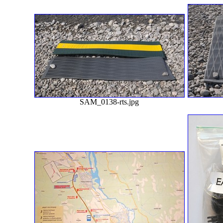
SAM_0138-rts.jpg