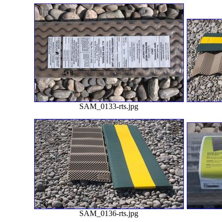
SAM_0133-rts.jpg
SAM_0136-rts.jpg