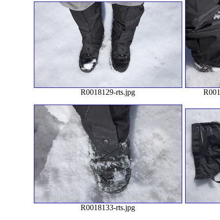
R0018129-rts.jpg
R001
R0018133-rts.jpg