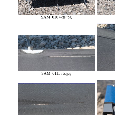
SAM_0107-rts.jpg
SAM_0111-rts.jpg