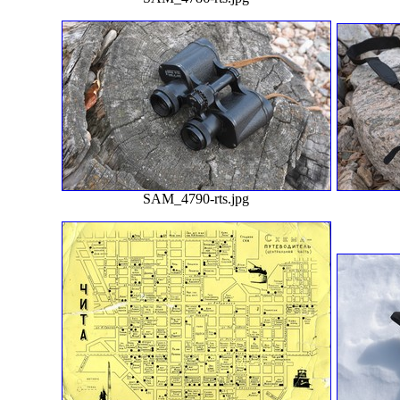
SAM_4790-rts.jpg