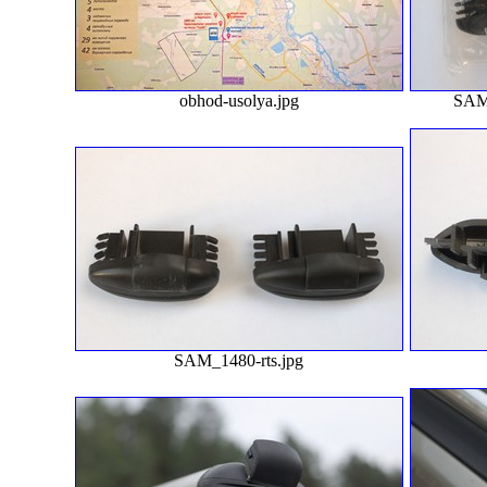
obhod-usolya.jpg
SAM_
SAM_1480-rts.jpg