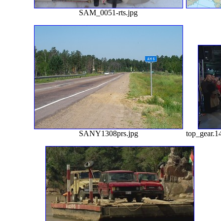
SAM_0051-rts.jpg
SANY1308prs.jpg
top_gear.1