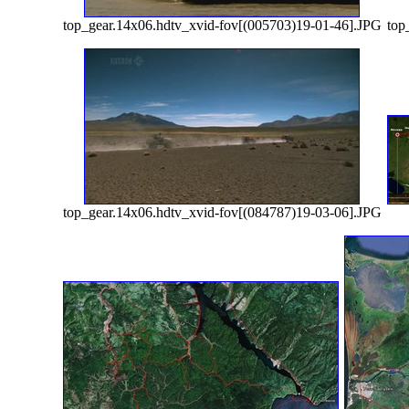
top_gear.14x06.hdtv_xvid-fov[(005703)19-01-46].JPG
top
top_gear.14x06.hdtv_xvid-fov[(084787)19-03-06].JPG