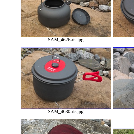
SAM_4626-rts.jpg
SAM_4630-rts.jpg