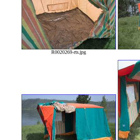
R0020269-rts.jpg