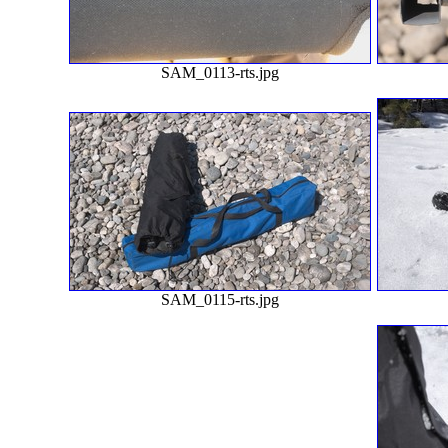
SAM_0113-rts.jpg
SAM_0115-rts.jpg