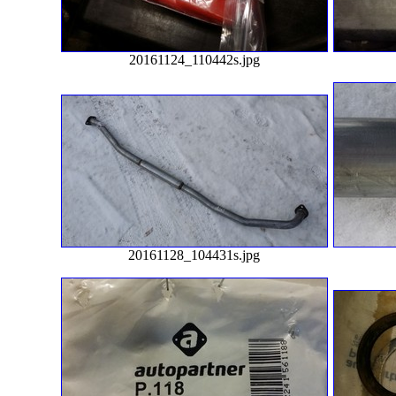
20161124_110442s.jpg
20161128_104431s.jpg