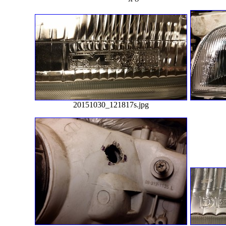
20151030_121817s.jpg