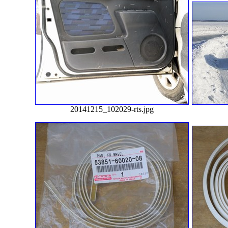
20141215_102029-rts.jpg