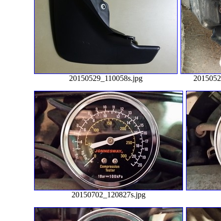
20150529_110058s.jpg
2015052
20150702_120827s.jpg