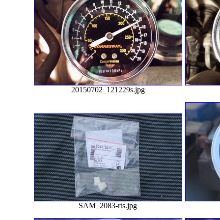
20150702_121229s.jpg
SAM_2083-rts.jpg