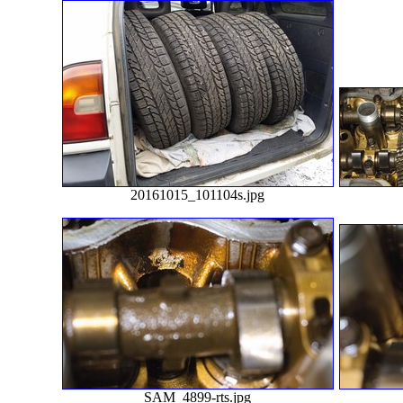
20161015_101104s.jpg
SAM_4899-rts.jpg