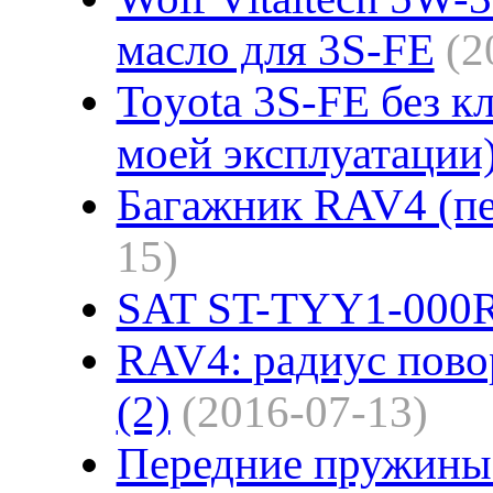
масло для 3S-FE
(2
Toyota 3S-FE без к
моей эксплуатации
Багажник RAV4 (пе
15)
SAT ST-TYY1-000R
RAV4: радиус пово
(2)
(2016-07-13)
Передние пружин