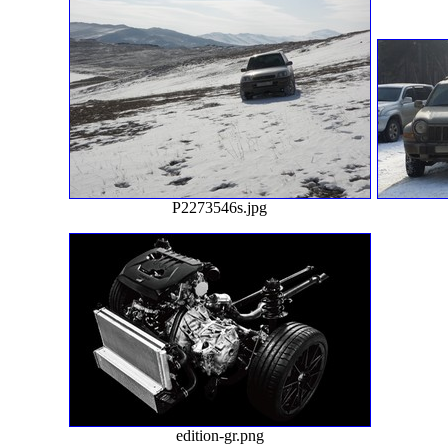
P2273546s.jpg
edition-gr.png