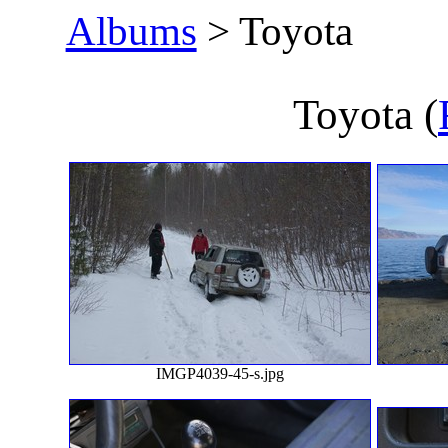
Albums
> Toyota
Toyota
(
IMGP4039-45-s.jpg