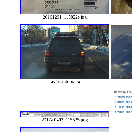
20161201_115822s.jpg
rav4reardoor.jpg
2017-01-02_115525.png