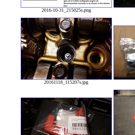
2016-10-31_215025s.png
20161118_115207s.jpg