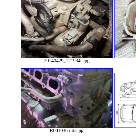
20140429_121934s.jpg
R0010365-rts.jpg