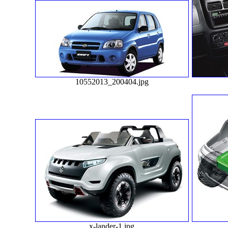
10552013_200404.jpg
x-lander-1.jpg