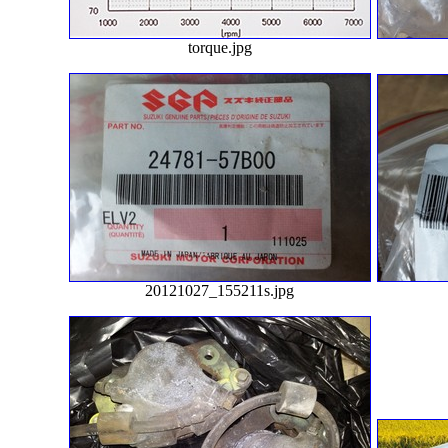
torque.jpg
20121027_155211s.jpg