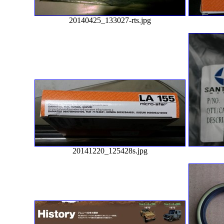
20140425_133027-rts.jpg
20141220_125428s.jpg