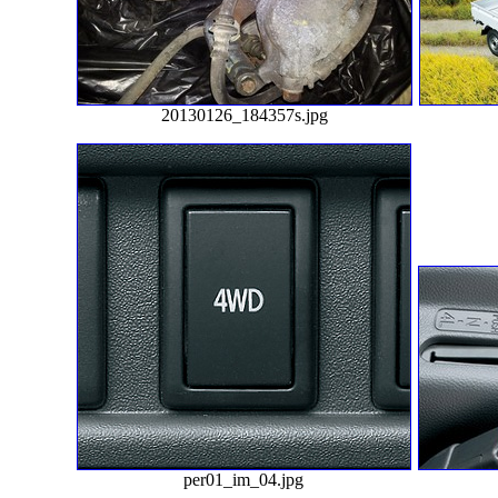
20130126_184357s.jpg
per01_im_04.jpg