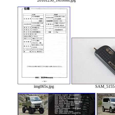
20161230_141008s.jpg
img065s.jpg
SAM_5155-r