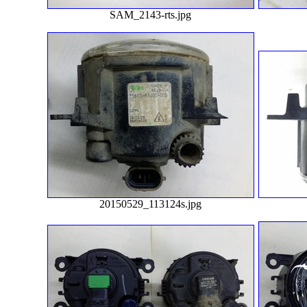
SAM_2143-rts.jpg
20150529_113124s.jpg