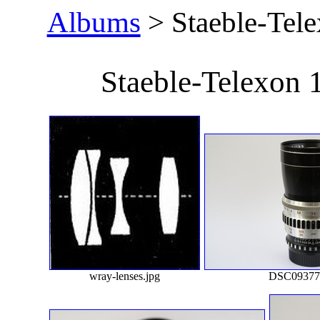
Albums
> Staeble-Tele
Staeble-Telexon 
wray-lenses.jpg
DSC09377-