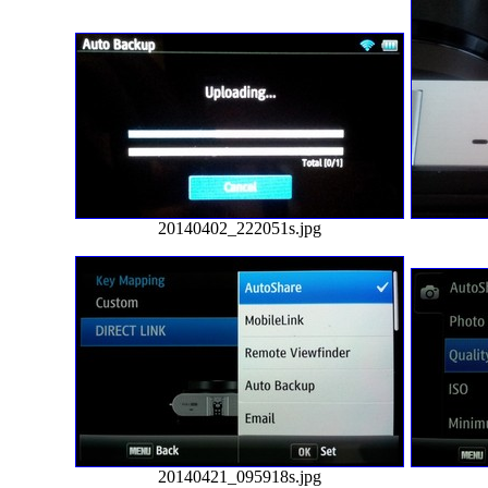
20140402_222051s.jpg
20140421_095918s.jpg