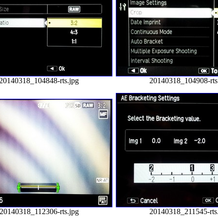
20140318_104848-rts.jpg
20140318_104908-rts
20140318_112306-rts.jpg
20140318_211545-rts