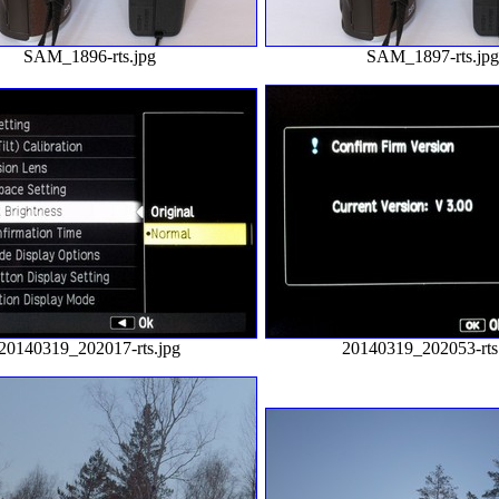
SAM_1896-rts.jpg
SAM_1897-rts.jp
20140319_202017-rts.jpg
20140319_202053-rts