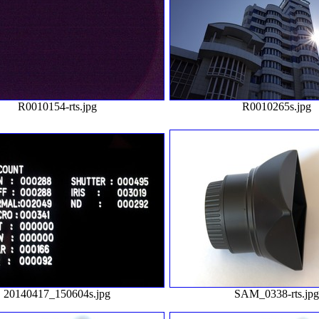
R0010154-rts.jpg
R0010265s.jpg
20140417_150604s.jpg
SAM_0338-rts.jp