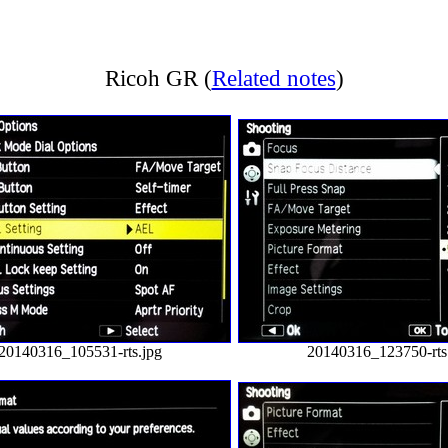
Ricoh GR
(
Related notes
)
20140316_105531-rts.jpg
20140316_123750-rts