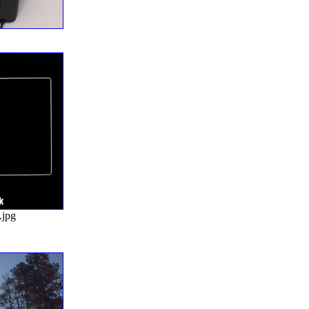
g
.jpg