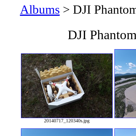
Albums
> DJI Phanto
DJI Phantom
20140717_120340s.jpg