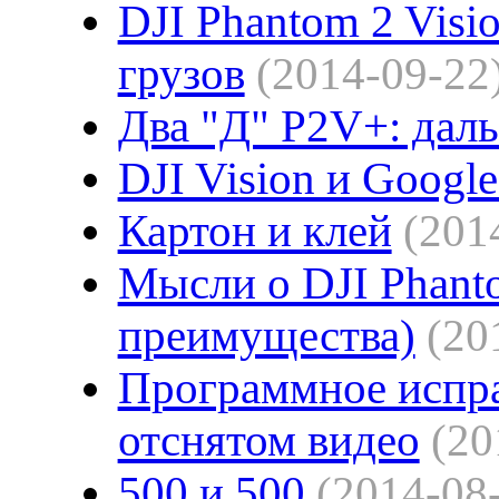
DJI Phantom 2 Visi
грузов
(2014-09-22
Два "Д" P2V+: даль
DJI Vision и Google
Картон и клей
(201
Мысли о DJI Phanto
преимущества)
(20
Программное испра
отснятом видео
(20
500 и 500
(2014-08