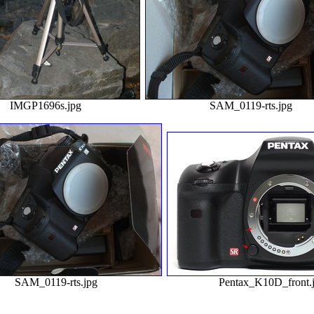
IMGP1696s.jpg
SAM_0119-rts.jpg
SAM_0119-rts.jpg
Pentax_K10D_front.