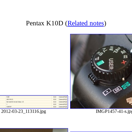
Pentax K10D
(
Related notes
)
2012-03-23_113116.jpg
IMGP1457-41-s.jp