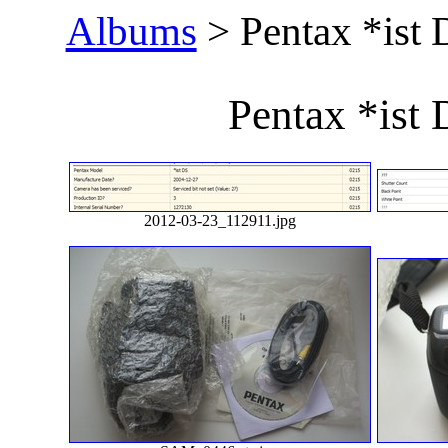
Albums
> Pentax *ist 
Pentax *ist 
2012-03-23_112911.jpg