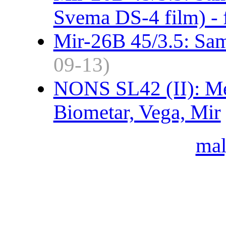
Svema DS-4 film) - 
Mir-26B 45/3.5: Samp
09-13)
NONS SL42 (II): Me
Biometar, Vega, Mir
ma