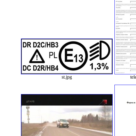
st.jpg
te