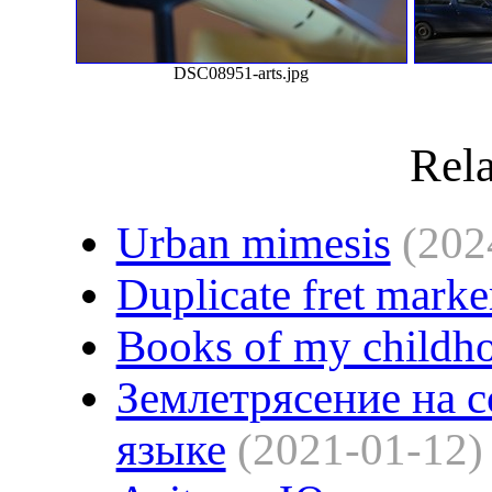
DSC08951-arts.jpg
Rela
Urban mimesis
(202
Duplicate fret mark
Books of my childh
Землетрясение на 
языке
(2021-01-12)