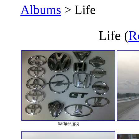
Albums
> Life
Life
(
R
badges.jpg