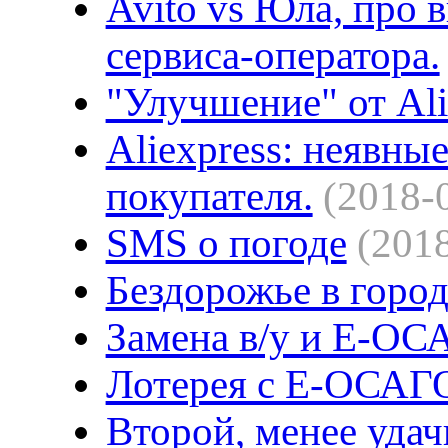
Avito vs Юла, про
сервиса-оператора.
"Улучшение" от Ali
Aliexpress: неявны
покупателя.
(2018-
SMS о погоде
(201
Бездорожье в город
Замена в/у и Е-О
Лотерея с Е-ОСАГ
Второй, менее уда