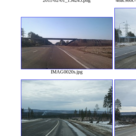
2011-02-01_154245.png
48ac980c-
IMAG0020s.jpg