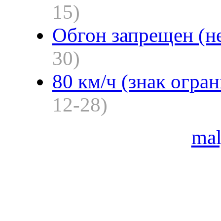
15)
Обгон запрещен (н
30)
80 км/ч (знак огра
12-28)
ma