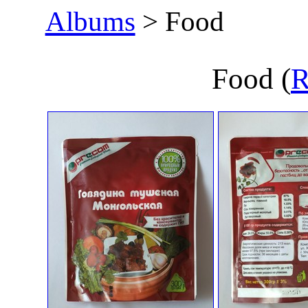
Albums
> Food
Food
(
R