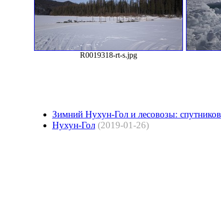
R0019318-rt-s.jpg
Зимний Нухун-Гол и лесовозы: спутнико
Нухун-Гол
(2019-01-26)