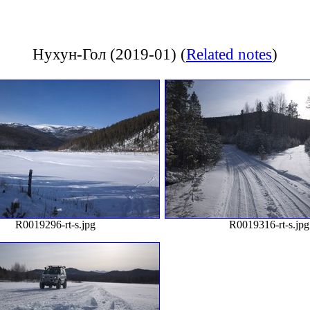
Нухун-Гол (2019-01)
(
Related notes
)
R0019296-rt-s.jpg
R0019316-rt-s.jpg