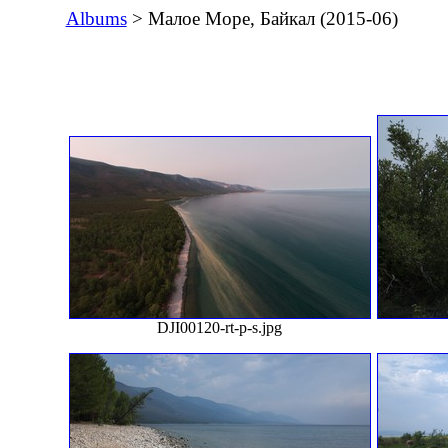
Albums
> Малое Море, Байкал (2015-06)
DJI00120-rt-p-s.jpg