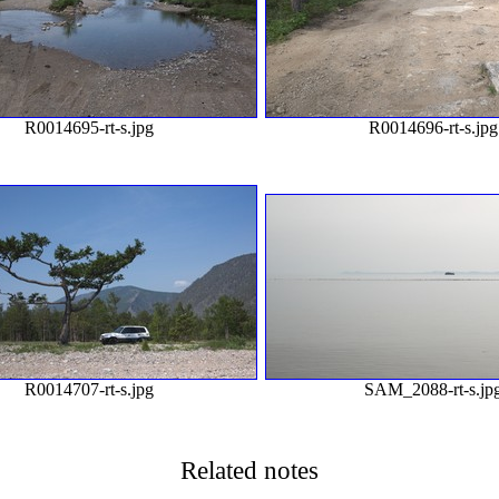
R0014695-rt-s.jpg
R0014696-rt-s.jpg
R0014707-rt-s.jpg
SAM_2088-rt-s.jp
Related notes