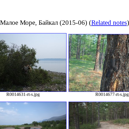
Малое Море, Байкал (2015-06)
(
Related notes
R0014631-rt-s.jpg
R0014677-rt-s.jpg