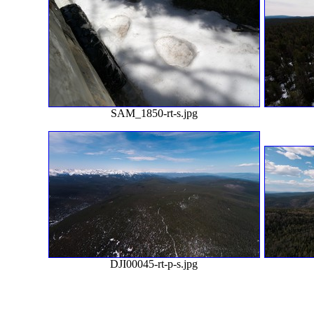
SAM_1850-rt-s.jpg
DJI00045-rt-p-s.jpg