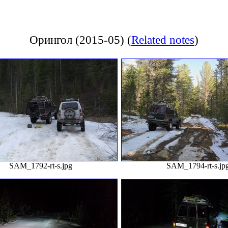
Орингол (2015-05)
(
Related notes
)
SAM_1792-rt-s.jpg
SAM_1794-rt-s.jp