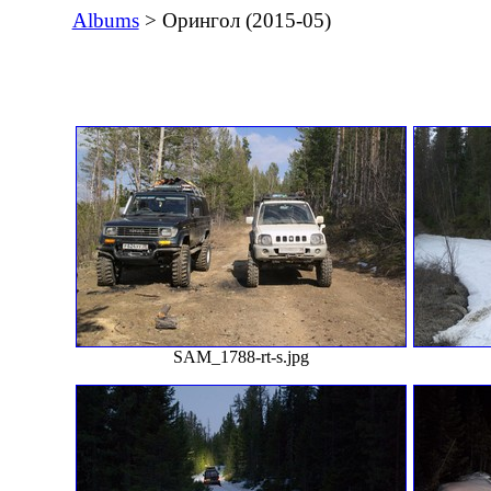
Albums
> Орингол (2015-05)
SAM_1788-rt-s.jpg