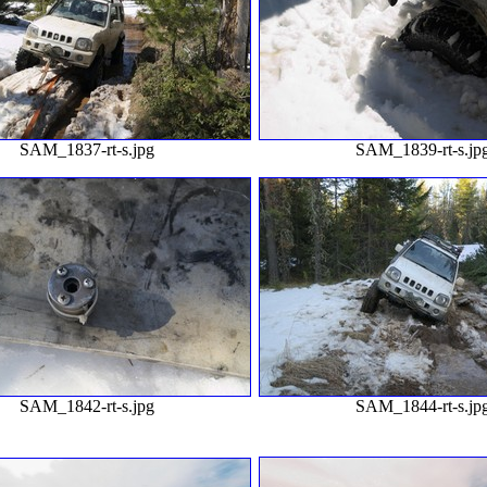
SAM_1837-rt-s.jpg
SAM_1839-rt-s.jp
SAM_1842-rt-s.jpg
SAM_1844-rt-s.jp