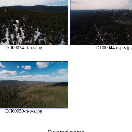
DJI00034-rt-p-s.jpg
DJI00044-rt-p-s.jp
DJI00059-rt-p-s.jpg