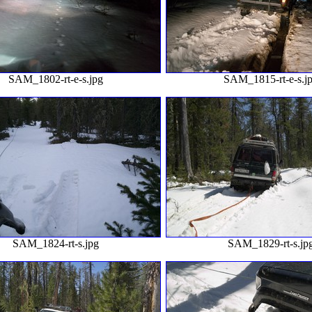
SAM_1802-rt-e-s.jpg
SAM_1815-rt-e-s.j
SAM_1824-rt-s.jpg
SAM_1829-rt-s.jp